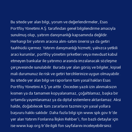
Bu sitede yer alan bilgi, yorum ve değerlendirmeler, Esas
Portföy Yönetimi A.Ş. tarafından genel bilgilendirme amacıyla
sunulmuş olup, yatırım danışmanlığı kapsamında değildir.
Herhangi bir yatırım aracına alım-satım önerisi ya da getiri
taahhüdü içermez. Yatırım danışmanlığı hizmeti; yalnızca yetkili
aracı kurumlar, portföy yönetim şirketleri veya mevduat kabul
etmeyen bankalar ile yatırımcı arasında imzalanacak sözleşme
çerçevesinde sunulabilir. Burada yer alan görüş ve bilgiler, kişisel
mali durumunuz ile risk ve getiri tercihlerinize uygun olmayabilir.
Bu sitede yer alan bilgi ve raporların tüm yasal hakları Esas
Portföy Yönetimi A.Ş.’ye aittir. Önceden yazılı izin alınmaksızın
kısmen ya da tamamen kopyalanamaz, çoğaltılamaz, başka bir
ortamda yayımlanamaz ya da dijital sistemlere aktarılamaz. Aksi
halde, doğabilecek tüm zararların tazmini için yasal yollara
başvuru hakkı saklıdır. Daha fazla bilgi için www.spk.gov.tr’de
yer alan Yatırım Fonlarına İlişkin Rehber’i, fon bazlı detaylar için
ise www.kap.org.tr’de ilgili fon sayfalarını inceleyebilirsiniz.