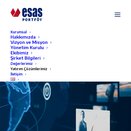
Kurumsal
Hakkımızda
Vizyon ve Misyon
Yönetim Kurulu
Ekibimiz
Şirket Bilgileri
Değerlerimiz
Yatırım Çözümlerimiz
İletişim